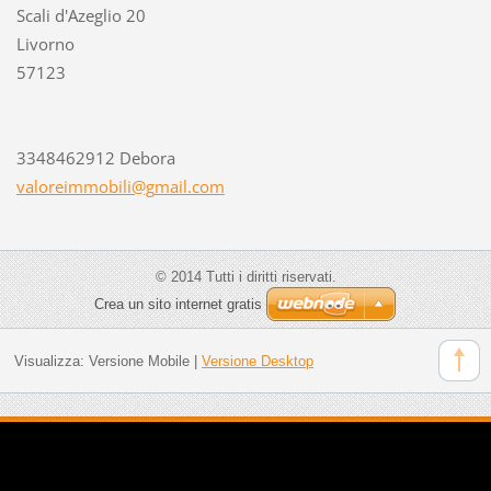
Scali d'Azeglio 20
Livorno
57123
3348462912 Debora
valoreim
mobili@g
mail.com
© 2014 Tutti i diritti riservati.
Crea un sito internet gratis
Visualizza:
Versione Mobile
|
Versione Desktop